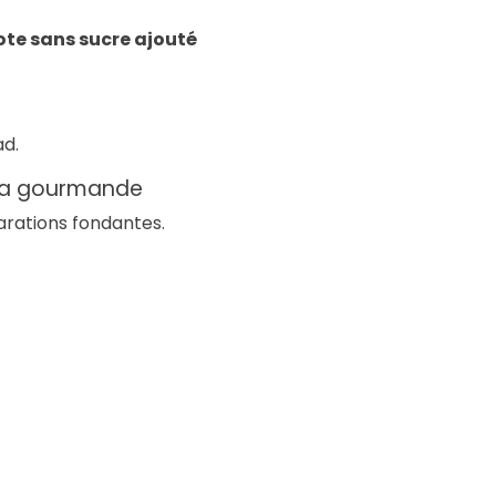
ote sans sucre ajouté
ad.
ltra gourmande
parations fondantes.