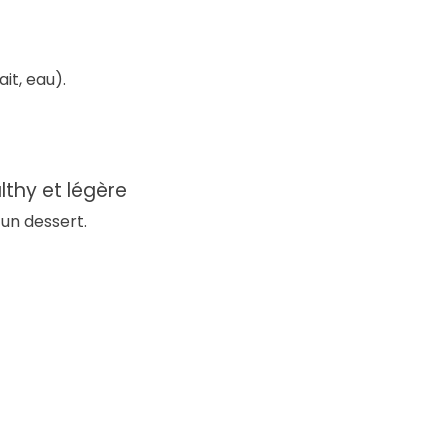
it, eau).
lthy et légère
 un dessert.