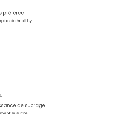
as préférée
pion du healthy.
.
puissance de sucrage
ement le sucre.