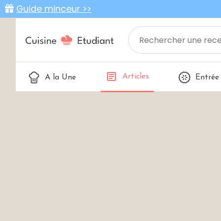
Guide minceur >>
Articles
A la Une
Entrée