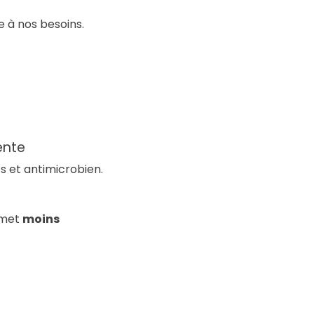
 à nos besoins.
lente
s et antimicrobien.
 met
moins