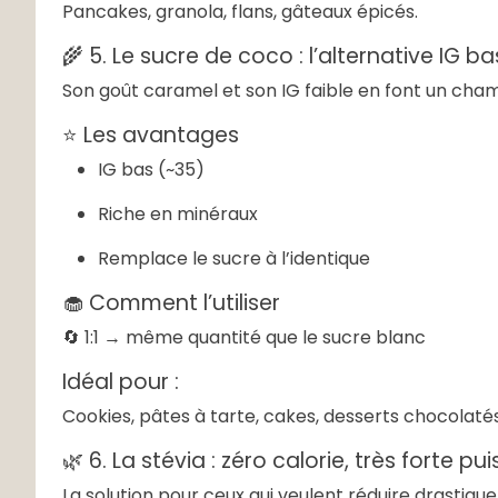
Pancakes, granola, flans, gâteaux épicés.
🌾 5. Le sucre de coco : l’alternative IG b
Son goût caramel et son IG faible en font un cham
⭐ Les avantages
IG bas (~35)
Riche en minéraux
Remplace le sucre à l’identique
🧁 Comment l’utiliser
🔄 1:1 → même quantité que le sucre blanc
Idéal pour :
Cookies, pâtes à tarte, cakes, desserts chocolatés
🌿 6. La stévia : zéro calorie, très forte 
La solution pour ceux qui veulent réduire drastiqu