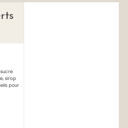
rts
 sucre
e, sirop
eils pour