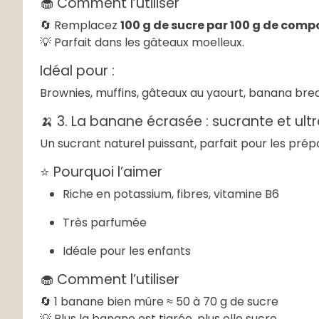
🧁 Comment l’utiliser
🔄 Remplacez
100 g de sucre par 100 g de comp
💡 Parfait dans les gâteaux moelleux.
Idéal pour :
Brownies, muffins, gâteaux au yaourt, banana bre
🍌 3. La banane écrasée : sucrante et u
Un sucrant naturel puissant, parfait pour les pré
⭐ Pourquoi l’aimer
Riche en potassium, fibres, vitamine B6
Très parfumée
Idéale pour les enfants
🧁 Comment l’utiliser
🔄 1 banane bien mûre ≈ 50 à 70 g de sucre
💡 Plus la banane est tigrée, plus elle sucre.