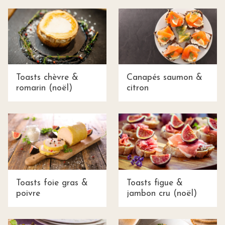
Toasts chèvre &
Canapés saumon &
romarin (noël)
citron
Toasts foie gras &
Toasts figue &
poivre
jambon cru (noël)