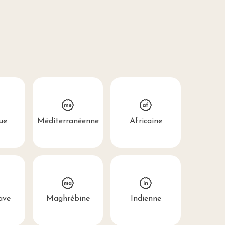
ue
Méditerranéenne
Africaine
ave
Maghrébine
Indienne