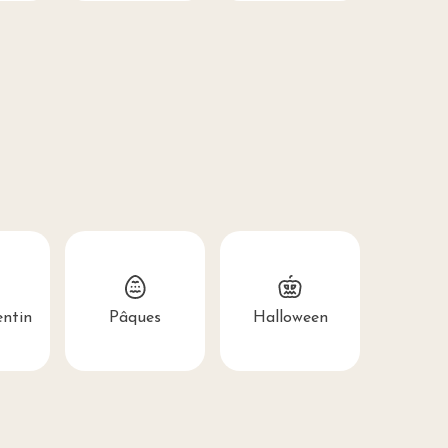
entin
Pâques
Halloween