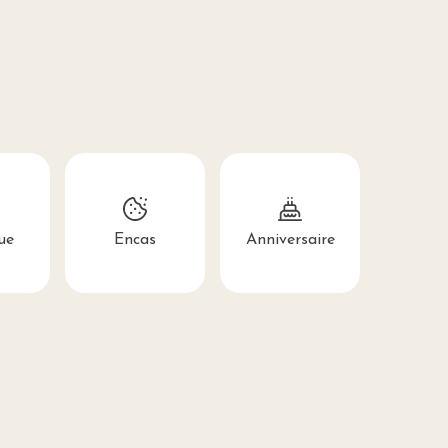
ue
Encas
Anniversaire