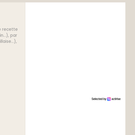
e recette
...), par
aise...),