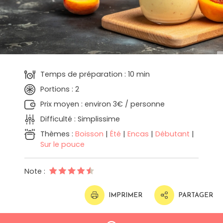
Temps de préparation : 10 min
Portions : 2
Prix moyen : environ 3€ / personne
Difficulté : Simplissime
Thèmes :
Boisson
|
Été
|
Encas
|
Débutant
|
Sur le pouce
Note :
IMPRIMER
PARTAGER