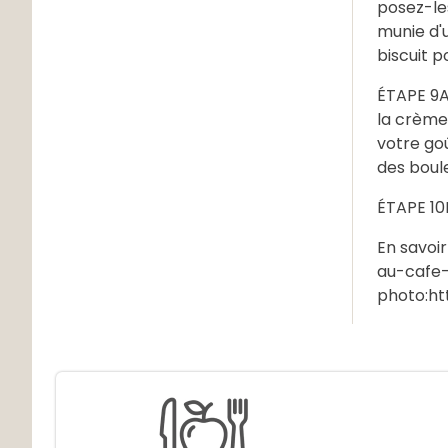
posez-les
munie d'u
biscuit p
ÉTAPE 9A 
la crème
votre go
des boul
ÉTAPE 10M
En savoi
au-cafe
photo:ht