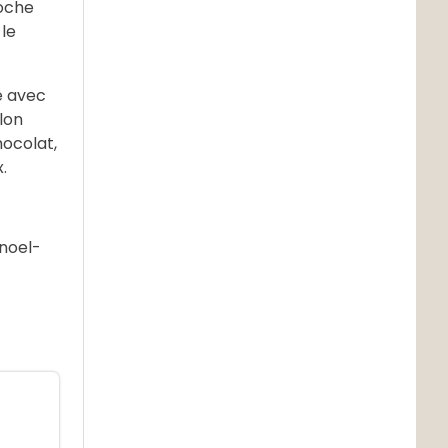
poche
 le
e avec
lon
ocolat,
.
noel-