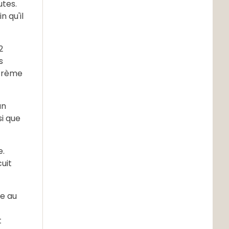
utes.
 qu'il
2
s
 crème
un
si que
e.
cuit
me au
t