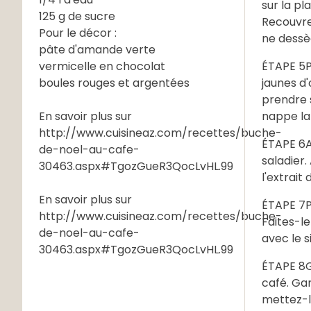
sur la pl
125 g de sucre
Recouvrez
Pour le décor :
ne dessè
pâte d'amande verte
vermicelle en chocolat
ÉTAPE 5P
boules rouges et argentées
jaunes d'
prendre s
En savoir plus sur
nappe la 
http://www.cuisineaz.com/recettes/buche-
ÉTAPE 6A 
de-noel-au-cafe-
saladier.
30463.aspx#TgozGueR3QocLvHL.99
l'extrait 
En savoir plus sur
ÉTAPE 7Pr
http://www.cuisineaz.com/recettes/buche-
Faites-le
de-noel-au-cafe-
avec le s
30463.aspx#TgozGueR3QocLvHL.99
ÉTAPE 8G
café. Gar
mettez-le