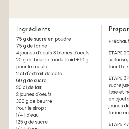
Ingrédients
Prépar
75 g de sucre en poudre
Préchauff
75 g de farine
4 jaunes d'oeufs 3 blancs d'oeufs
ÉTAPE 2Co
20 g de beurre fondu froid + 10 g
sulfurisé
pour le moule
four th. 
2 cl d'extrait de café
ÉTAPE 3Pr
60 g de sucre
sucre jus
20 cl de lait
lisse et
2 jaunes d'oeufs
en ajouta
300 g de beurre
jaunes dé
Pour le sirop :
farine en
1/4 l d'eau
125 g de sucre
ÉTAPE 4A
1/4 l d'eau