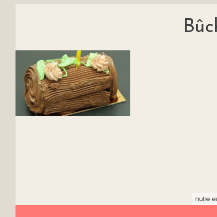
Bûc
nulle e