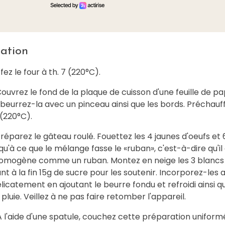
ation
ez le four à th. 7 (220°C).
uvrez le fond de la plaque de cuisson d'une feuille de pa
, beurrez-la avec un pinceau ainsi que les bords. Préchauff
7(220°C).
éparez le gâteau roulé. Fouettez les 4 jaunes d'oeufs et 
qu'à ce que le mélange fasse le «ruban», c'est-à-dire qu'il
 homogène comme un ruban. Montez en neige les 3 blancs 
nt à la fin 15g de sucre pour les soutenir. Incorporez-les 
licatement en ajoutant le beurre fondu et refroidi ainsi q
 pluie. Veillez à ne pas faire retomber l'appareil.
 l'aide d'une spatule, couchez cette préparation unifor