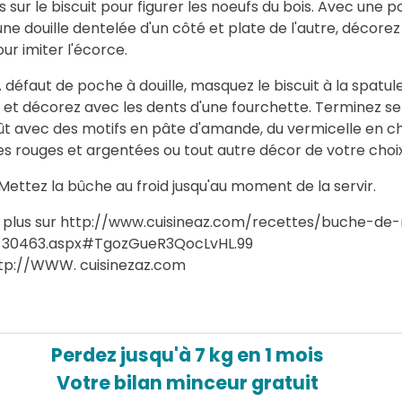
 sur le biscuit pour figurer les noeufs du bois. Avec une 
ne douille dentelée d'un côté et plate de l'autre, décorez
our imiter l'écorce.
défaut de poche à douille, masquez le biscuit à la spatul
 et décorez avec les dents d'une fourchette. Terminez se
ût avec des motifs en pâte d'amande, du vermicelle en ch
es rouges et argentées ou tout autre décor de votre choix
ettez la bûche au froid jusqu'au moment de la servir.
r plus sur http://www.cuisineaz.com/recettes/buche-de-
-30463.aspx#TgozGueR3QocLvHL.99
tp://WWW. cuisinezaz.com
Perdez jusqu'à 7 kg en 1 mois
Votre bilan minceur gratuit