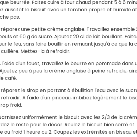
aque beurrée. Faites cuire à four chaud pendant 5 à 6 min
 aussitôt le biscuit avec un torchon propre et humide afin
che pas.
réparez une petite crème anglaise. Travaillez ensemble 
oeufs et 60 g de sucre. Ajoutez 20 cl de lait bouillant. Faite
ur le feu, sans faire bouillir en remuant jusqu'à ce que la
cuillère. Mettez-la à refroidir.
l'aide d'un fouet, travaillez le beurre en pommade dans 
 Ajoutez peu à peu la crème anglaise à peine refroidie, ain
de café.
éparez le sirop en portant à ébullition l'eau avec le sucr
 refroidir. A l'aide d'un pinceau, imbibez légèrement le bis
irop froid.
arnissez uniformément le biscuit avec les 2/3 de la crè
dez le reste pour le décor. Roulez le biscuit bien serré et
 au froid 1 heure ou 2. Coupez les extrémités en biseau e