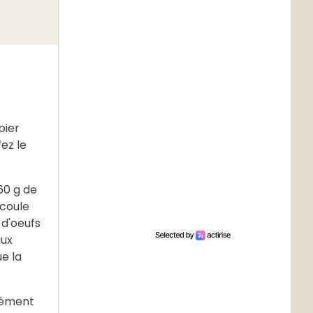
pier
ez le
60 g de
 coule
d'oeufs
aux
ue la
mément