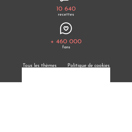
10 640
recettes
+ 460 000
fans
Tous les thèmes
Politique de cookies
Mentions légales
CGU
Charte de bonne conduite
Protection des données personnelles
Cuisine Étudiant vous offre 10 640 recettes et des
milliers d'astuces.
© 2026 Cuisine Etudiant