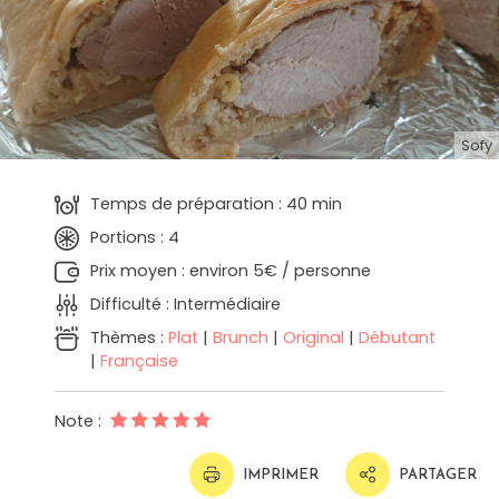
Sofy
Temps de préparation : 40 min
Portions : 4
Prix moyen : environ 5€ / personne
Difficulté : Intermédiaire
Thèmes :
Plat
|
Brunch
|
Original
|
Débutant
|
Française
Note :
IMPRIMER
PARTAGER