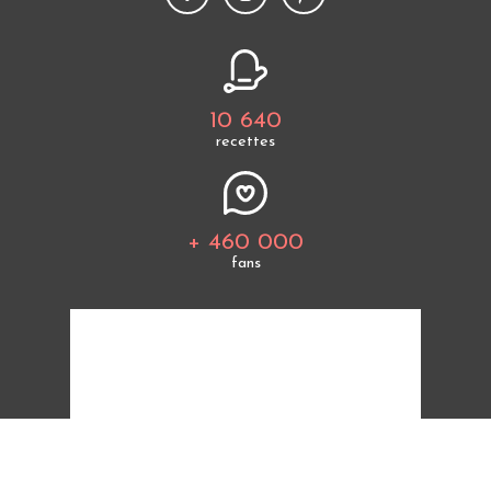
10 640
recettes
+ 460 000
fans
Tous les thèmes
Politique de cookies
Mentions légales
CGU
Charte de bonne conduite
Protection des données personnelles
Cuisine Étudiant vous offre 10 640 recettes et des