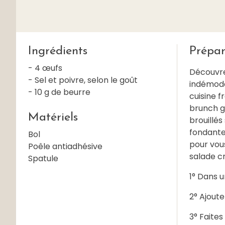
Ingrédients
Prépar
- 4 œufs
Découvrez
- Sel et poivre, selon le goût
indémodab
- 10 g de beurre
cuisine f
brunch g
Matériels
brouillés
fondante
Bol
pour vous
Poêle antiadhésive
salade c
Spatule
1° Dans u
2° Ajoute
3° Faites