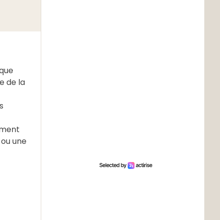
ique
e de la
s
ement
é ou une