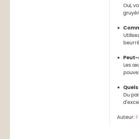
Oui, v
gruyèr
Comme
Utilis
beurré
Peut-o
Les œu
pouvez
Quels
Du pai
d'exce
Auteur:
F