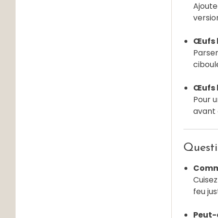
Ajoute
versio
Œufs b
Parsem
ciboul
Œufs b
Pour u
avant 
Questi
Comme
Cuisez
feu ju
Peut-