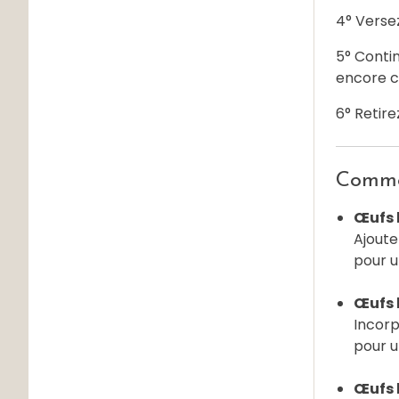
4° Verse
5° Conti
encore 
6° Retir
Commen
Œufs 
Ajout
pour u
Œufs 
Incor
pour u
Œufs b