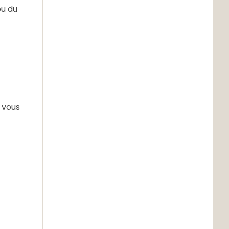
u du
 vous