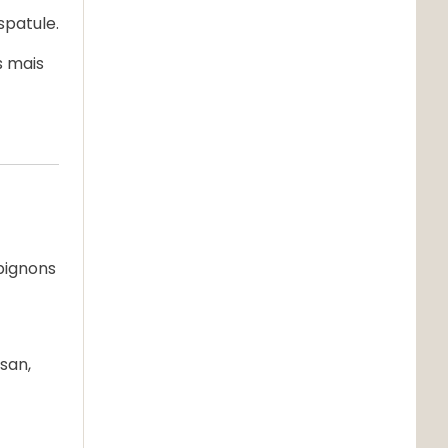
spatule.
s mais
pignons
san,