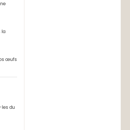
une
 la
vos œufs
-les du