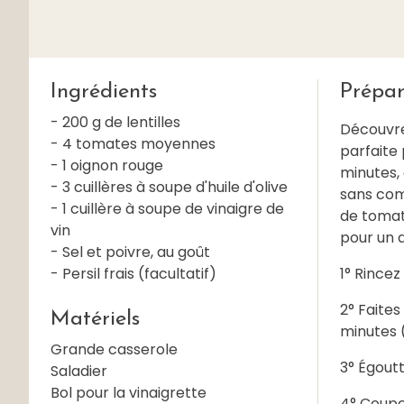
Ingrédients
Prépar
- 200 g de lentilles
Découvre
- 4 tomates moyennes
parfaite 
- 1 oignon rouge
minutes, 
- 3 cuillères à soupe d'huile d'olive
sans com
- 1 cuillère à soupe de vinaigre de
de tomate
vin
pour un 
- Sel et poivre, au goût
- Persil frais (facultatif)
1° Rincez 
2° Faites
Matériels
minutes (
Grande casserole
3° Égoutte
Saladier
Bol pour la vinaigrette
4° Coupe