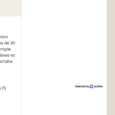
tion
ns de 30
simple
éines et
arfaite
n 15