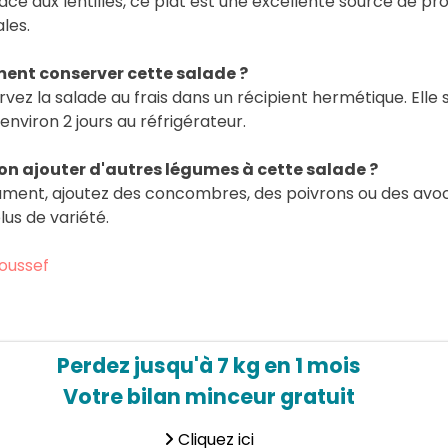
râce aux lentilles, ce plat est une excellente source de pr
les.
nt conserver cette salade ?
vez la salade au frais dans un récipient hermétique. Elle 
environ 2 jours au réfrigérateur.
on ajouter d'autres légumes à cette salade ?
ment, ajoutez des concombres, des poivrons ou des avo
lus de variété.
oussef
Perdez jusqu'à 7 kg en 1 mois
Votre bilan minceur gratuit
Cliquez ici