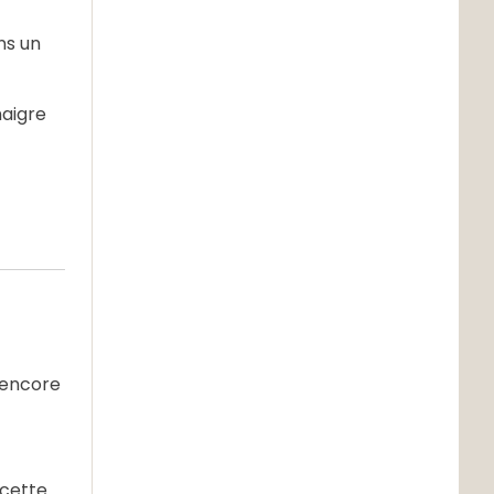
ns un
naigre
 encore
 cette