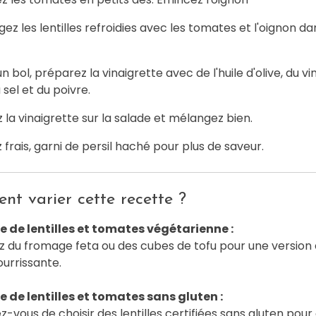
ez les lentilles refroidies avec les tomates et l'oignon da
n bol, préparez la vinaigrette avec de l'huile d'olive, du vi
 sel et du poivre.
 la vinaigrette sur la salade et mélangez bien.
 frais, garni de persil haché pour plus de saveur.
t varier cette recette ?
 de lentilles et tomates végétarienne :
z du fromage feta ou des cubes de tofu pour une version
ourrissante.
 de lentilles et tomates sans gluten :
z-vous de choisir des lentilles certifiées sans gluten pour