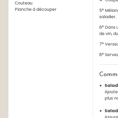
Couteau
Planche à découper
5° Mélang
saladier.
6° Dans u
de vin, du
7° Versez
8° Servez
Commen
Salade
Ajoute
plus n
Salade
Assure