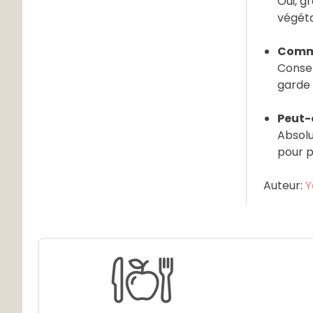
Oui, g
végéta
Comme
Conser
garde 
Peut-
Absolu
pour p
Auteur:
Y