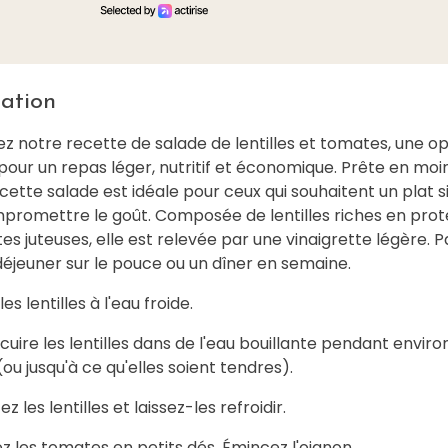
ation
z notre recette de salade de lentilles et tomates, une op
pour un repas léger, nutritif et économique. Prête en moi
cette salade est idéale pour ceux qui souhaitent un plat 
promettre le goût. Composée de lentilles riches en prot
s juteuses, elle est relevée par une vinaigrette légère. P
déjeuner sur le pouce ou un dîner en semaine.
les lentilles à l'eau froide.
 cuire les lentilles dans de l'eau bouillante pendant enviro
ou jusqu'à ce qu'elles soient tendres).
z les lentilles et laissez-les refroidir.
z les tomates en petits dés. Émincez l'oignon