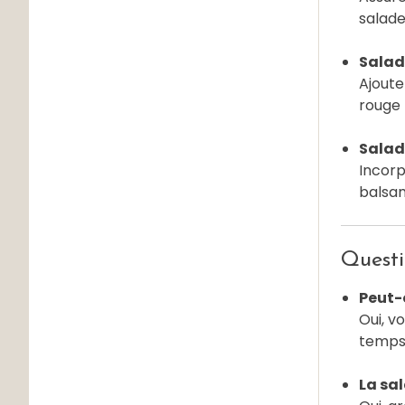
salade
Salade
Ajoute
rouge 
Salade
Incorp
balsa
Questi
Peut-o
Oui, v
temps.
La sal