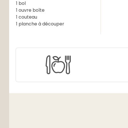
1 bol
1 ouvre boîte
1 couteau
1 planche à découper