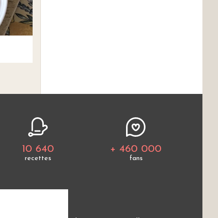
10 640
+ 460 000
recettes
fans