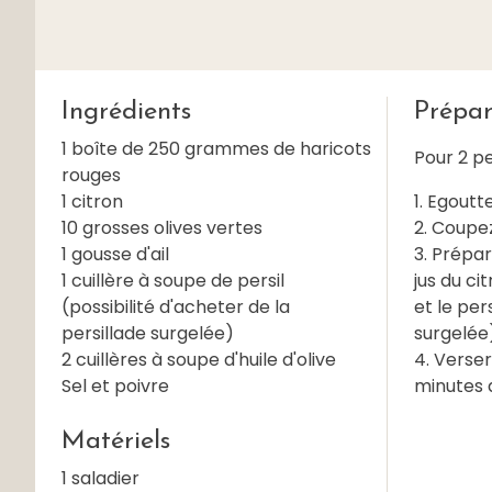
Ingrédients
Prépar
1 boîte de 250 grammes de haricots
Pour 2 p
rouges
1 citron
1. Egoutt
10 grosses olives vertes
2. Coupez
1 gousse d'ail
3. Prépar
1 cuillère à soupe de persil
jus du ci
(possibilité d'acheter de la
et le per
persillade surgelée)
surgelée
2 cuillères à soupe d'huile d'olive
4. Verser
Sel et poivre
minutes a
Matériels
1 saladier