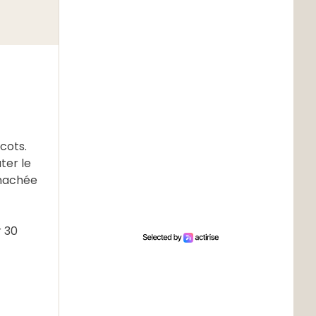
icots.
ter le
 hachée
r 30