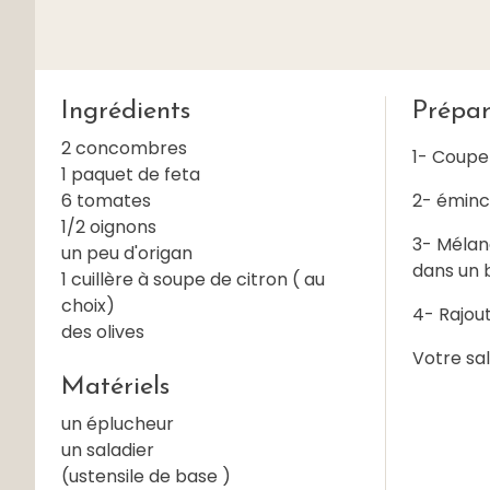
Ingrédients
Prépar
2 concombres
1- Coupe
1 paquet de feta
6 tomates
2- éminc
1/2 oignons
3- Mélang
un peu d'origan
dans un b
1 cuillère à soupe de citron ( au
choix)
4- Rajout
des olives
Votre sal
Matériels
un éplucheur
un saladier
(ustensile de base )