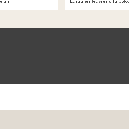
onais
Lasagnes légères à la bolo
Mentions légales
CGU
Charte de bonne conduit
sine Étudiant vous offre 10 640 recettes et des milliers d'astu