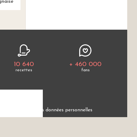
gnaise
10 640
+ 460 000
recettes
fans
e
Protection des données personnelles
ces.