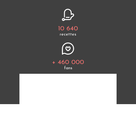
10 640
recettes
+ 460 000
fans
Tous les thèmes
Politique de cookies
Mentions légales
CGU
Charte de bonne conduite
Protection des données personnelles
Cuisine Étudiant vous offre 10 640 recettes et des