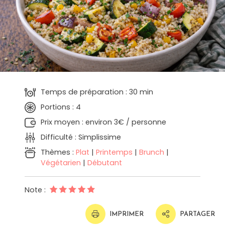
Temps de préparation : 30 min
Portions : 4
Prix moyen : environ 3€ / personne
Difficulté : Simplissime
Thèmes :
Plat
|
Printemps
|
Brunch
|
Végétarien
|
Débutant
Note :
IMPRIMER
PARTAGER