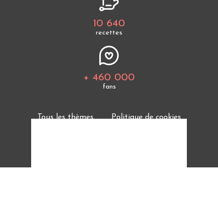
10 640
recettes
+ 460 000
fans
Tous les thèmes
Politique de cookies
Mentions légales
CGU
Charte de bonne conduite
Protection des données personnelles
Cuisine Étudiant vous offre 10 640 recettes et des
milliers d'astuces.
© 2026 Cuisine Etudiant