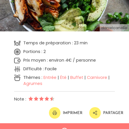
danielcanelle
Temps de préparation : 23 min
Portions : 2
Prix moyen : environ 4€ / personne
Difficulté : Facile
Thèmes :
Entrée
|
Été
|
Buffet
|
Carnivore
|
Agrumes
Note :
IMPRIMER
PARTAGER