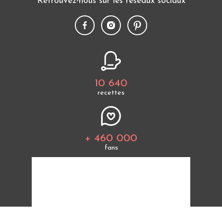
Retrouvez-nous sur les réseaux sociaux
10 640
recettes
+ 460 000
fans
Tous les thèmes
Politique de cookies
Mentions légales
CGU
Charte de bonne conduite
Protection des données personnelles