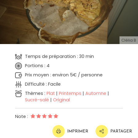
Clélia B
Temps de préparation : 30 min
Portions : 4
Prix moyen : environ 5€ / personne
Difficulté : Facile
Thèmes :
Plat
|
Printemps
|
Automne
|
Sucré-salé
|
Original
Note :
IMPRIMER
PARTAGER