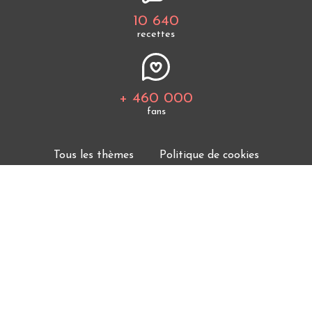
10 640
recettes
+ 460 000
fans
Tous les thèmes
Politique de cookies
Mentions légales
CGU
Charte de bonne conduite
Protection des données personnelles
Cuisine Étudiant vous offre 10 640 recettes et des
milliers d'astuces.
© 2026 Cuisine Etudiant