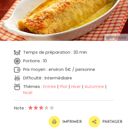
glandeuse
Temps de préparation : 30 min
Portions : 10
Prix moyen : environ 5€ / personne
Difficulté : Intermédiaire
Thèmes :
Entrée
|
Plat
|
Hiver
|
Automne
|
Noël
Note :
IMPRIMER
PARTAGER