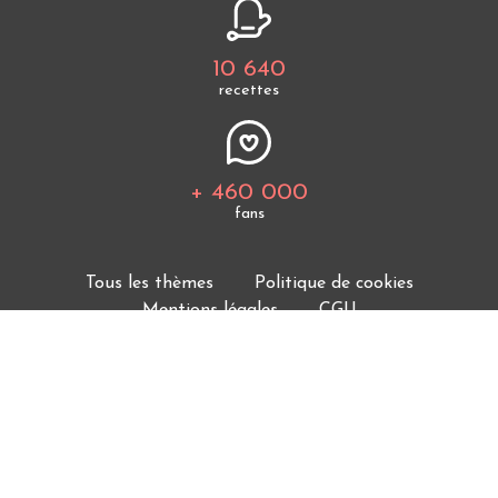
10 640
recettes
+ 460 000
fans
Tous les thèmes
Politique de cookies
Mentions légales
CGU
Charte de bonne conduite
Protection des données personnelles
Cuisine Étudiant vous offre 10 640 recettes et des
milliers d'astuces.
© 2026 Cuisine Etudiant