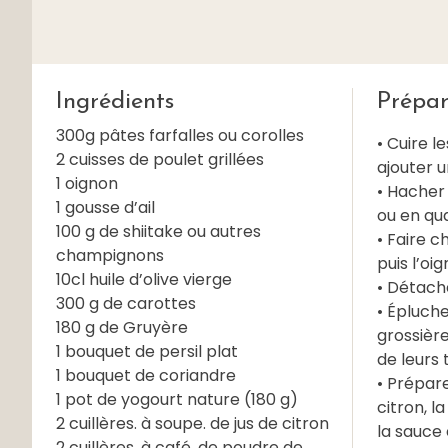
Ingrédients
Prépar
300g pâtes farfalles ou corolles
• Cuire l
2 cuisses de poulet grillées
ajouter un
1 oignon
• Hacher 
1 gousse d’ail
ou en qua
100 g de shiitake ou autres
• Faire c
champignons
puis l’oig
10cl huile d’olive vierge
• Détache
300 g de carottes
• Épluche
180 g de Gruyère
grossière
1 bouquet de persil plat
de leurs t
1 bouquet de coriandre
• Prépare
1 pot de yogourt nature (180 g)
citron, l
2 cuillères. à soupe. de jus de citron
la sauce
2 cuillères. à café. de poudre de