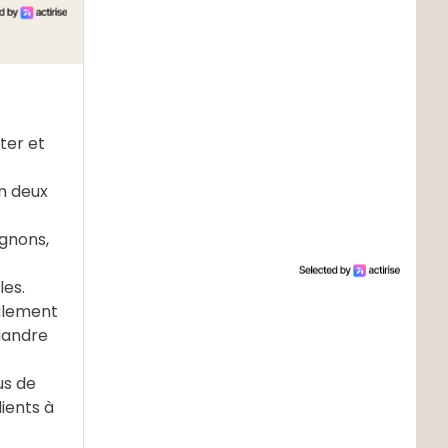
ter et
en deux
ignons,
les.
galement
riandre
us de
dients à