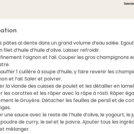
ation
es pâtes al dente dans un grand volume d’eau salée. Egout
 filet d’huile d’huile d’olive. Laisser refroidir.
finement l’oignon et l’ail. Couper les gros champignons 
tre.
hauffer 1 cuillère à soupe d’huile, y faire revenir les champ
non et l’ail. Saler et poivrer.
r la viande des cuisses de poulet et les détailler en lamel
r les carottes et les râper avec la râpe à rösti. Râper é
ment le Gruyère. Détacher les feuilles de persil et de co
iges.
r une sauce avec le reste de l’huile d’olive, le yogourt, le j
a poudre de curry, le sel et le poivre. Ajouter tous les ingré
 et mélanger.