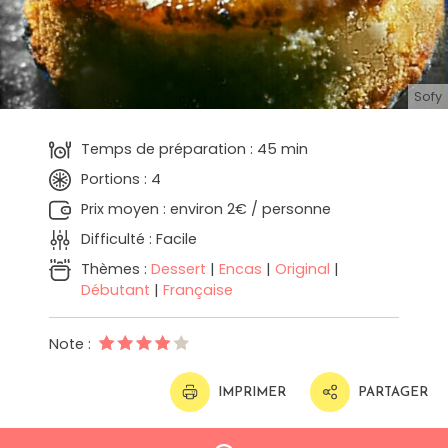
Sofy
Temps de préparation : 45 min
Portions : 4
Prix moyen : environ 2€ / personne
Difficulté : Facile
Thèmes :
Dessert
|
Encas
|
Original
|
Débutant
|
Française
Note :
IMPRIMER
PARTAGER