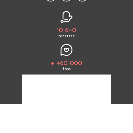
10 640
recettes
+ 460 000
fans
Tous les thèmes
Politique de cookies
Mentions légales
CGU
Charte de bonne conduite
Protection des données personnelles
Cuisine Étudiant vous offre 10 640 recettes et des