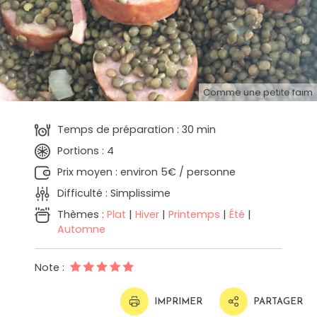
Comme une petite faim
Temps de préparation : 30 min
Portions : 4
Prix moyen : environ 5€ / personne
Difficulté : Simplissime
Thèmes :
Plat
|
Hiver
|
Printemps
|
Été
|
Automne
Note :
IMPRIMER
PARTAGER