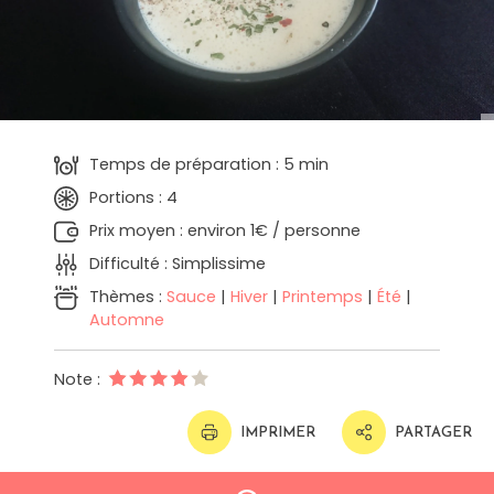
Temps de préparation : 5 min
Portions : 4
Prix moyen : environ 1€ / personne
Difficulté : Simplissime
Thèmes :
Sauce
|
Hiver
|
Printemps
|
Été
|
Automne
Note :
IMPRIMER
PARTAGER