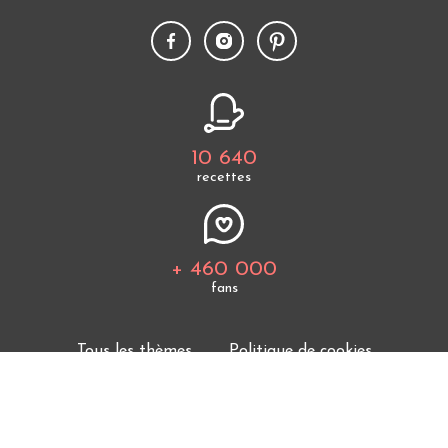
10 640
recettes
+ 460 000
fans
Tous les thèmes
Politique de cookies
Mentions légales
CGU
Charte de bonne conduite
Protection des données personnelles