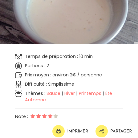
Temps de préparation : 10 min
Portions : 2
Prix moyen : environ 2€ / personne
Difficulté : Simplissime
Thèmes :
Sauce
|
Hiver
|
Printemps
|
Été
|
Automne
Note :
IMPRIMER
PARTAGER