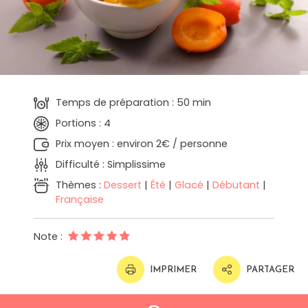
Temps de préparation : 50 min
Portions : 4
Prix moyen : environ 2€ / personne
Difficulté : Simplissime
Thèmes :
Dessert
|
Été
|
Glacé
|
Débutant
|
Française
Note :
IMPRIMER
PARTAGER