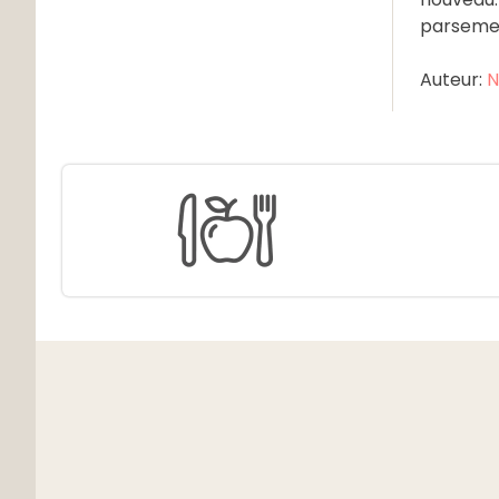
parsemez 
Auteur:
N