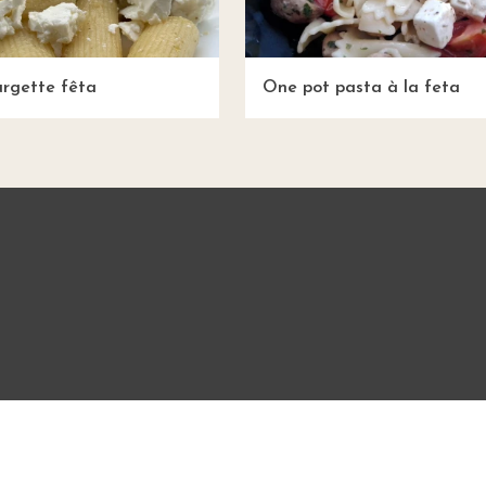
urgette fêta
One pot pasta à la feta
Mentions légales
CGU
Charte de bonne conduit