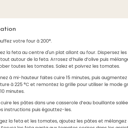
ation
uffez votre four à 200°.
z la feta au centre d'un plat allant au four. Dispersez les
out autour de la feta. Arrosez d’huile d’olive puis mélang
ber toutes les tomates. Salez et poivrez les tomates.
nez à mi-hauteur faites cuire 15 minutes, puis augmentez 
re à 225 °C et remontez la grille pour utiliser le mode gr
10 minutes.
 cuire les pâtes dans une casserole d’eau bouillante salé
es instructions puis égouttez-les.
ez la feta et les tomates, ajoutez les pâtes et mélangez
Servez les feta pasta aux tomates cerises dans les assie