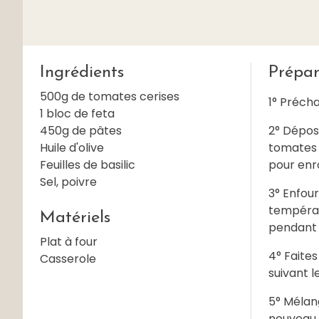
Ingrédients
Prépar
500g de tomates cerises
1° Précha
1 bloc de feta
450g de pâtes
2° Dépose
Huile d'olive
tomates t
Feuilles de basilic
pour enro
Sel, poivre
3° Enfour
températu
Matériels
pendant 
Plat à four
4° Faites
Casserole
suivant l
5° Mélang
nouveau. 