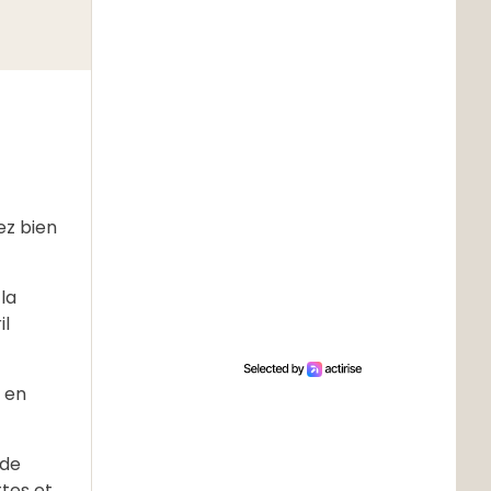
ez bien
la
il
e en
 de
ttes et