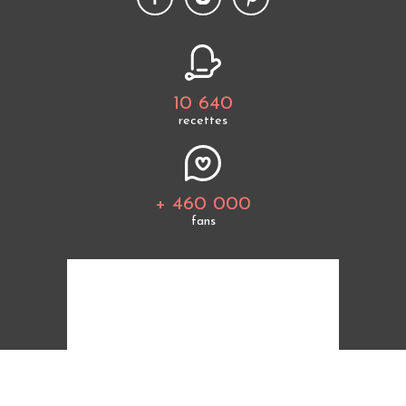
10 640
recettes
+ 460 000
fans
Tous les thèmes
Politique de cookies
Mentions légales
CGU
Charte de bonne conduite
Protection des données personnelles