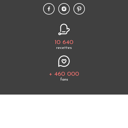
10 640
recettes
+ 460 000
fans
Tous les thèmes
Politique de cookies
Mentions légales
CGU
Charte de bonne conduite
Protection des données personnelles