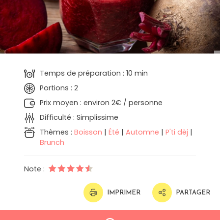
Temps de préparation : 10 min
Portions : 2
Prix moyen : environ 2€ / personne
Difficulté : Simplissime
Thèmes :
Boisson
|
Été
|
Automne
|
P'ti dèj
|
Brunch
Note :
IMPRIMER
PARTAGER