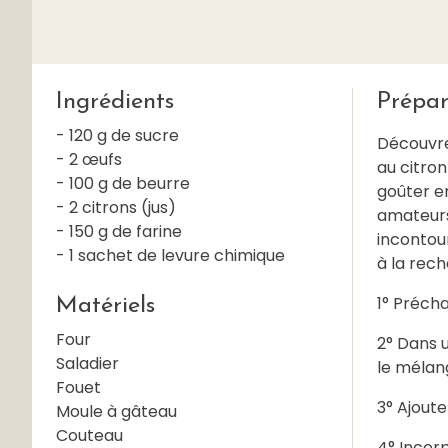
Ingrédients
Prépar
- 120 g de sucre
Découvre
- 2 œufs
au citron
- 100 g de beurre
goûter en
- 2 citrons (jus)
amateurs 
- 150 g de farine
incontour
- 1 sachet de levure chimique
à la rec
1° Précha
Matériels
Four
2° Dans u
Saladier
le mélan
Fouet
3° Ajoute
Moule à gâteau
Couteau
4° Incorp