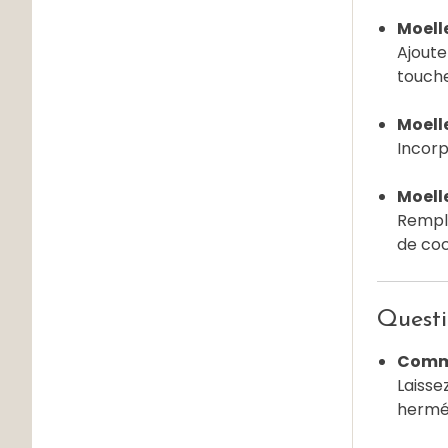
Moelle
Ajoute
touche
Moelle
Incorp
Moelle
Rempla
de coc
Questi
Comme
Laisse
hermét