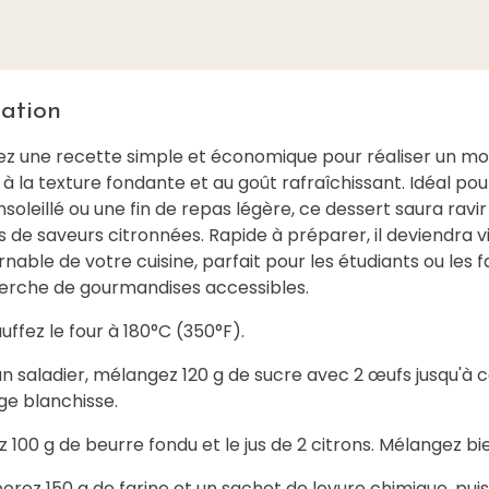
ation
z une recette simple et économique pour réaliser un mo
 à la texture fondante et au goût rafraîchissant. Idéal pou
soleillé ou une fin de repas légère, ce dessert saura ravir
de saveurs citronnées. Rapide à préparer, il deviendra v
nable de votre cuisine, parfait pour les étudiants ou les f
herche de gourmandises accessibles.
uffez le four à 180°C (350°F).
n saladier, mélangez 120 g de sucre avec 2 œufs jusqu'à 
ge blanchisse.
z 100 g de beurre fondu et le jus de 2 citrons. Mélangez bi
orez 150 g de farine et un sachet de levure chimique, puis