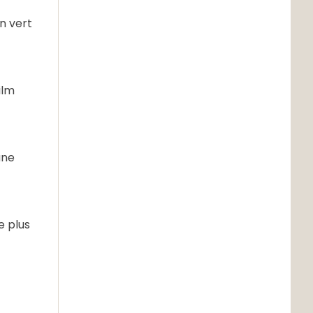
n vert
ilm
une
e plus