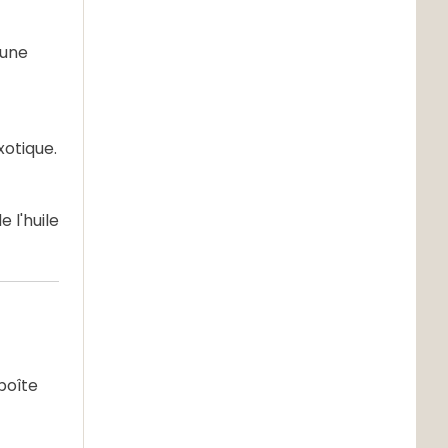
 une
xotique.
 l'huile
boîte