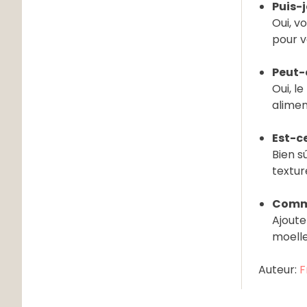
Puis-j
Oui, v
pour v
Peut-
Oui, l
alimen
Est-ce
Bien s
textur
Comme
Ajoute
moelle
Auteur:
F