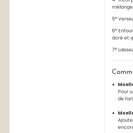
mélangez
5° Verse
6° Enfour
doré et 
7° Laisse
Commen
Moelle
Pour u
de far
Moelle
Ajoute
encore