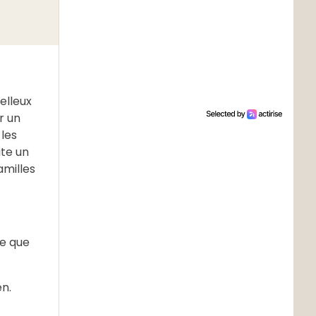
elleux
r un
 les
ite un
amilles
ce que
en.