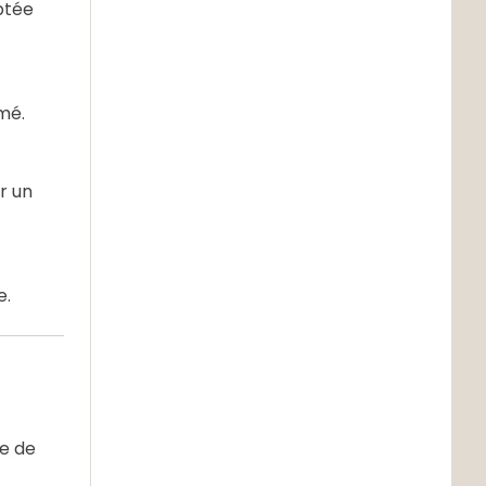
ptée
mé.
r un
e.
pe de