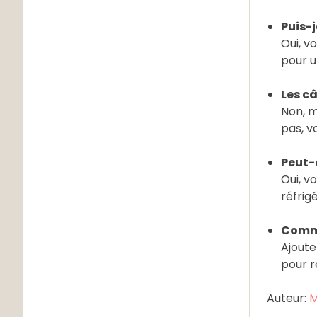
Puis-j
Oui, v
pour u
Les câ
Non, m
pas, v
Peut-o
Oui, v
réfrig
Comme
Ajoute
pour r
Auteur:
M