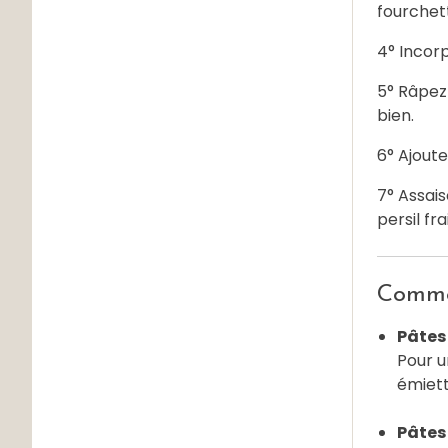
fourchet
4° Incorp
5° Râpez 
bien.
6° Ajoute
7° Assais
persil frai
Commen
Pâtes 
Pour u
émiett
Pâtes 