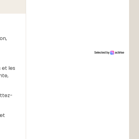
on,
 et les
nte,
uttez-
et