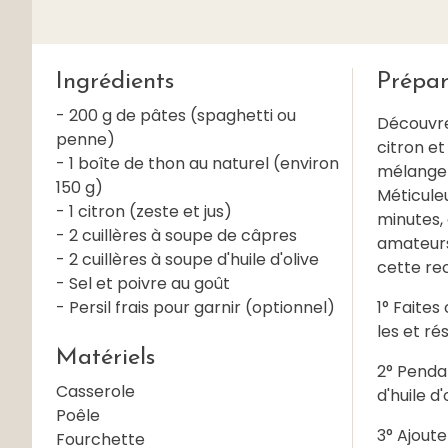
Ingrédients
Prépar
- 200 g de pâtes (spaghetti ou
Découvre
penne)
citron et
- 1 boîte de thon au naturel (environ
mélange 
150 g)
Méticule
- 1 citron (zeste et jus)
minutes, 
- 2 cuillères à soupe de câpres
amateurs 
- 2 cuillères à soupe d'huile d'olive
cette rec
- Sel et poivre au goût
- Persil frais pour garnir (optionnel)
1° Faites
les et ré
Matériels
2° Pendan
Casserole
d'huile d'
Poêle
3° Ajout
Fourchette