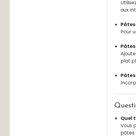
Utilis
aux in
Pâtes
Pour u
Pâtes
Ajoute
plat p
Pâtes 
Incorp
Questi
Quel t
Vous p
pâtes 