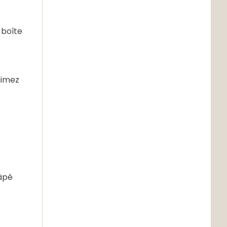
 boîte
aimez
âpé