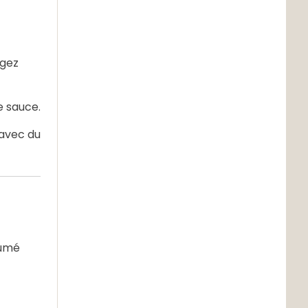
ngez
e sauce.
 avec du
fumé