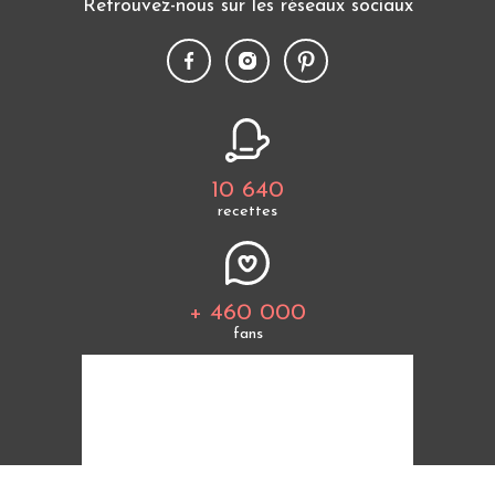
Retrouvez-nous sur les réseaux sociaux
10 640
recettes
+ 460 000
fans
Tous les thèmes
Politique de cookies
Mentions légales
CGU
Charte de bonne conduite
Protection des données personnelles