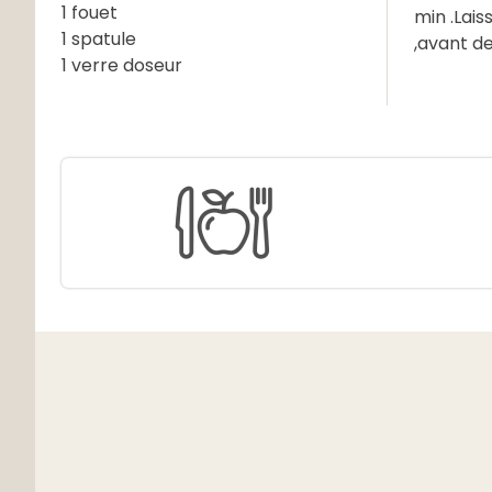
1 fouet
min .Lais
1 spatule
,avant de
1 verre doseur