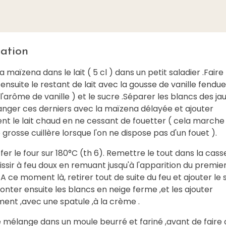
ation
a maïzena dans le lait ( 5 cl ) dans un petit saladier .Faire
ensuite le restant de lait avec la gousse de vanille fendu
l'arôme de vanille ) et le sucre .Séparer les blancs des ja
anger ces derniers avec la maïzena délayée et ajouter
t le lait chaud en ne cessant de fouetter ( cela marche 
grosse cuillère lorsque l'on ne dispose pas d'un fouet ).
er le four sur 180°C (th 6). Remettre le tout dans la cass
issir à feu doux en remuant jusqu'à l'apparition du premie
. A ce moment là, retirer tout de suite du feu et ajouter le
Monter ensuite les blancs en neige ferme ,et les ajouter
ent ,avec une spatule ,à la crème .
 mélange dans un moule beurré et fariné ,avant de faire 