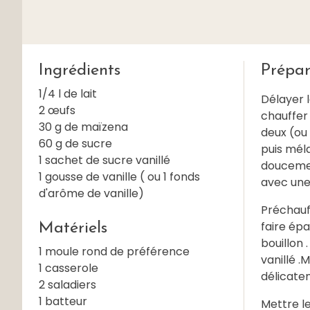
Ingrédients
Prépar
1/4 l de lait
Délayer l
2 œufs
chauffer 
30 g de maïzena
deux (ou 
60 g de sucre
puis mél
1 sachet de sucre vanillé
doucemen
1 gousse de vanille ( ou 1 fonds
avec une 
d'arôme de vanille)
Préchauff
faire épa
Matériels
bouillon 
1 moule rond de préférence
vanillé .
1 casserole
délicatem
2 saladiers
1 batteur
Mettre le