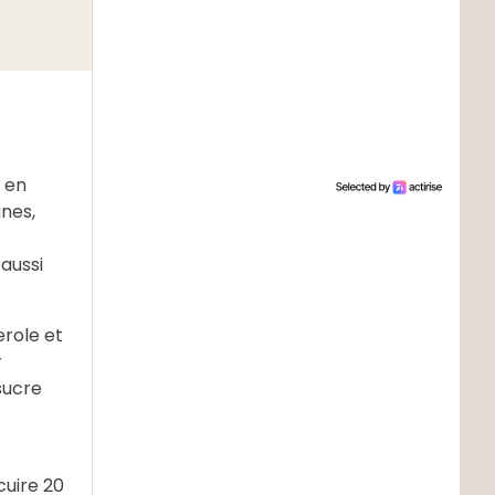
e en
unes,
aussi
erole et
r
 sucre
cuire 20