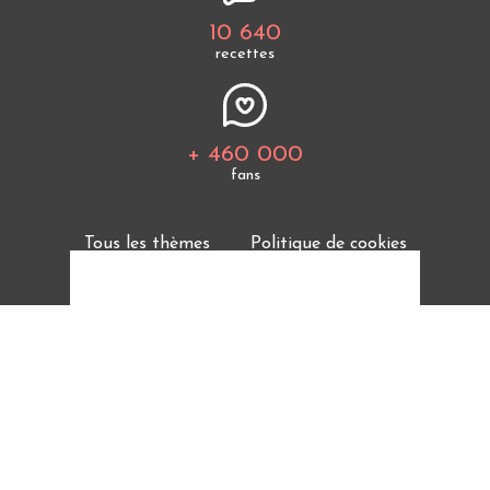
10 640
recettes
+ 460 000
fans
Tous les thèmes
Politique de cookies
Mentions légales
CGU
Charte de bonne conduite
Protection des données personnelles
Cuisine Étudiant vous offre 10 640 recettes et des
milliers d'astuces.
© 2026 Cuisine Etudiant