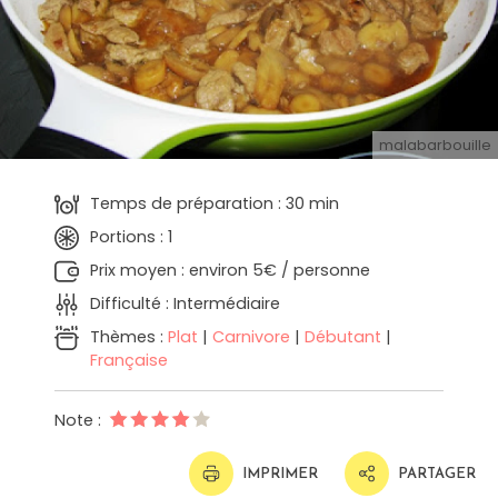
malabarbouille
Temps de préparation : 30 min
Portions : 1
Prix moyen : environ 5€ / personne
Difficulté : Intermédiaire
Thèmes :
Plat
|
Carnivore
|
Débutant
|
Française
Note :
IMPRIMER
PARTAGER