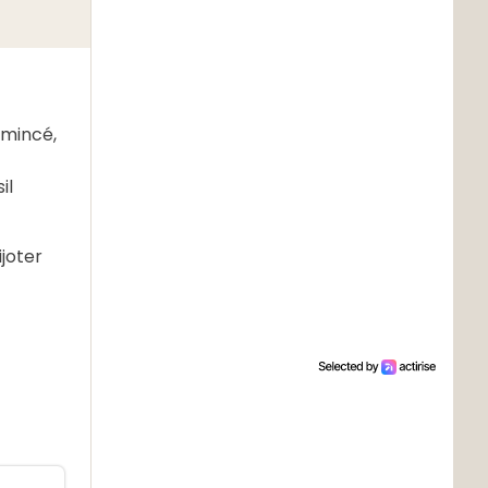
émincé,
il
ijoter