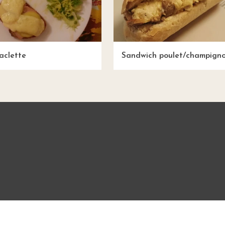
aclette
Sandwich poulet/champign