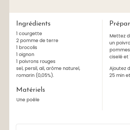
Ingrédients
Prépar
1 courgette
Mettez da
2 pomme de terre
un poivro
1 brocolis
pommes de
1 oignon
ciselé et 
1 poivrons rouges
sel, persil, ail, arôme naturel,
Ajoutez d
romarin (0,05%).
25 min e
Matériels
Une poêle