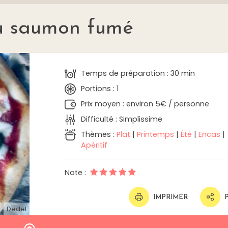
u saumon fumé
Temps de préparation : 30 min
Portions : 1
Prix moyen : environ 5€ / personne
Difficulté : Simplissime
Thèmes :
Plat
|
Printemps
|
Été
|
Encas
|
Apéritif
Note :
IMPRIMER
Dedel