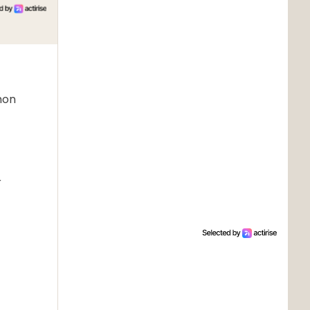
mon
r