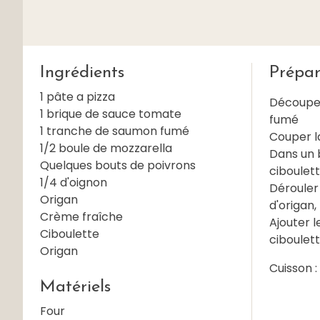
Ingrédients
Prépar
1 pâte a pizza
Découper 
1 brique de sauce tomate
fumé
1 tranche de saumon fumé
Couper l
1/2 boule de mozzarella
Dans un b
Quelques bouts de poivrons
ciboulet
1/4 d'oignon
Dérouler
Origan
d'origan
Crème fraîche
Ajouter l
Ciboulette
ciboulet
Origan
Cuisson :
Matériels
Four