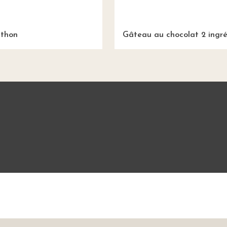
 thon
Gâteau au chocolat 2 ingré
Mentions légales
CGU
Charte de bonne conduit