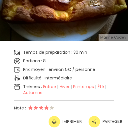
Marine Cudey
Temps de préparation : 30 min
Portions : 8
Prix moyen : environ 5€ / personne
Difficulté : Intermédiaire
Thèmes :
Entrée
|
Hiver
|
Printemps
|
Été
|
Automne
Note :
IMPRIMER
PARTAGER