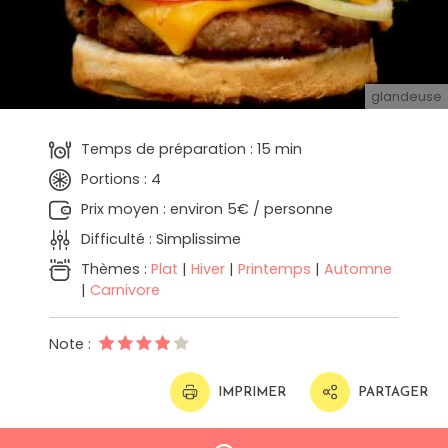
glandeuse
Temps de préparation : 15 min
Portions : 4
Prix moyen : environ 5€ / personne
Difficulté : Simplissime
Thèmes :
Plat
|
Hiver
|
Printemps
|
Automne
|
Carnivore
Note :
IMPRIMER
PARTAGER