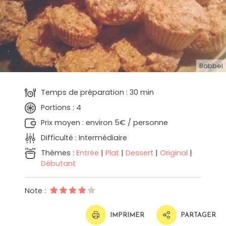
Babbel
Temps de préparation : 30 min
Portions : 4
Prix moyen : environ 5€ / personne
Difficulté : Intermédiaire
Thèmes :
Entrée
|
Plat
|
Dessert
|
Original
|
Débutant
Note :
IMPRIMER
PARTAGER