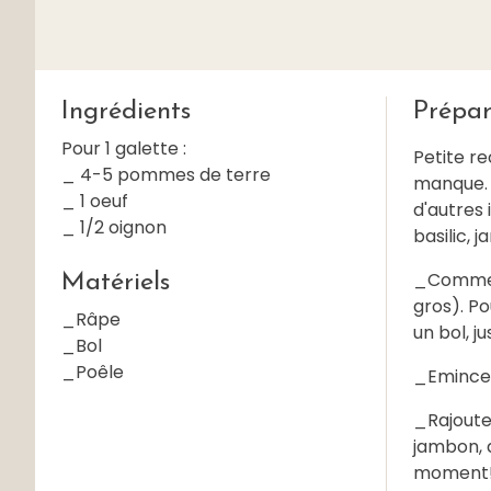
Ingrédients
Prépar
Pour 1 galette :
Petite re
_ 4-5 pommes de terre
manque. L
_ 1 oeuf
d'autres 
_ 1/2 oignon
basilic, j
_Commenc
Matériels
gros). P
_Râpe
un bol, j
_Bol
_Poêle
_Emincez 
_Rajoutez
jambon, d
moment