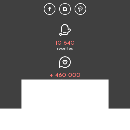
10 640
recettes
+ 460 000
fans
Tous les thèmes
Politique de cookies
Mentions légales
CGU
Charte de bonne conduite
Protection des données personnelles