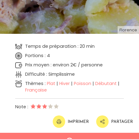
Florence
Temps de préparation : 20 min
Portions : 4
Prix moyen : environ 2€ / personne
Difficulté : Simplissime
Thèmes :
Plat
|
Hiver
|
Poisson
|
Débutant
|
Française
Note :
IMPRIMER
PARTAGER