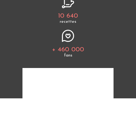
10 640
recettes
+ 460 000
fans
Tous les thèmes
Politique de cookies
Mentions légales
CGU
Charte de bonne conduite
Protection des données personnelles
Cuisine Étudiant vous offre 10 640 recettes et des
milliers d'astuces.
© 2026 Cuisine Etudiant