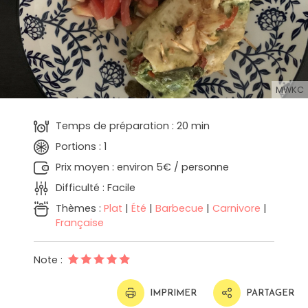
MWKC
Temps de préparation : 20 min
Portions : 1
Prix moyen : environ 5€ / personne
Difficulté : Facile
Thèmes :
Plat
|
Été
|
Barbecue
|
Carnivore
|
Française
Note :
IMPRIMER
PARTAGER