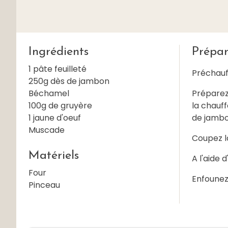
Ingrédients
Prépar
1 pâte feuilleté
Préchauff
250g dès de jambon
Béchamel
Préparez 
100g de gruyère
la chauff
1 jaune d'oeuf
de jambo
Muscade
Coupez la
Matériels
A l'aide 
Four
Enfounez
Pinceau