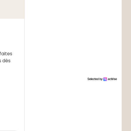
faites
s dès