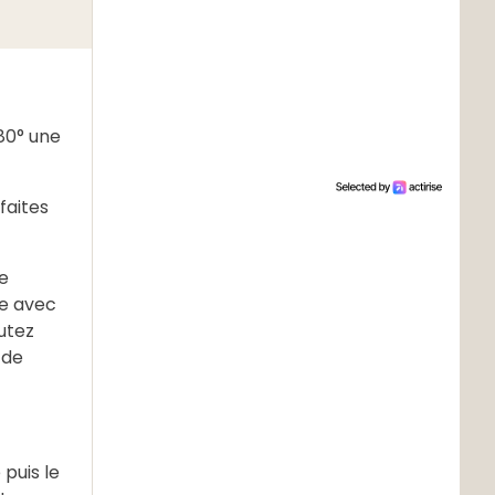
180° une
faites
ne
ée avec
utez
 de
 puis le