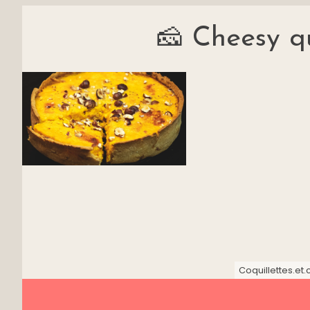
🧀 Cheesy q
Coquillettes.et.