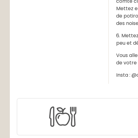
comté co
Mettez en
de potir
des nois
6. Mettez
peu et d
Vous alle
de votre 
Insta : @