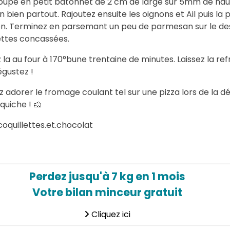
upé en petit bâtonnet de 2 cm de large sur 5mm de hau
 bien partout. Rajoutez ensuite les oignons et Ail puis la 
on. Terminez en parsemant un peu de parmesan sur le de
ettes concassées.
 la au four à 170°bune trentaine de minutes. Laissez la refr
égustez !
z adorer le fromage coulant tel sur une pizza lors de la 
quiche ! 🧀
coquillettes.et.chocolat
Perdez jusqu'à 7 kg en 1 mois
Votre bilan minceur gratuit
Cliquez ici