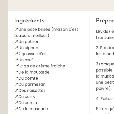
Ingrédients
Prépar
📍Une pâte brisée (maison c'est
1.Evidez 
toujours meilleur)
trentain
📍Un potiron
📍Un oignon
2. Pendan
📍2 gousses d'ail
les blondi
📍Un œuf
3.Lorsque
📍1.c.a.s de crème fraîche
possible 
📍De la moutarde
la muscad
📍Du comté
une peti
📍Du parmesan
poivre).
📍Des noisettes
📍Du curry
4. Faites
📍Du cumin
📍De la muscade
5. Lorsqu