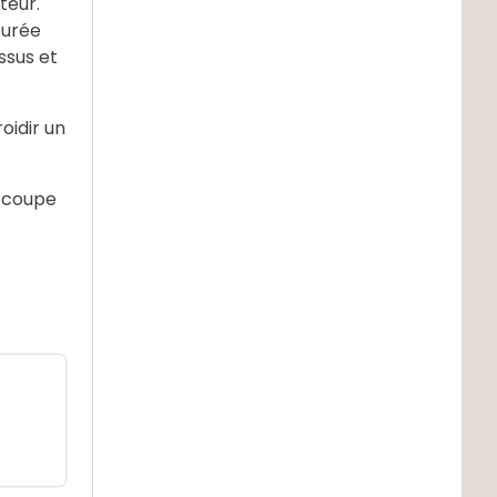
teur.
purée
ssus et
oidir un
découpe