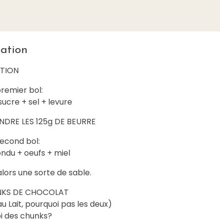
ation
TION
remier bol:
sucre + sel + levure
NDRE LES 125g DE BEURRE
second bol:
ndu + oeufs + miel
lors une sorte de sable.
NKS DE CHOCOLAT
au Lait, pourquoi pas les deux)
oi des chunks?