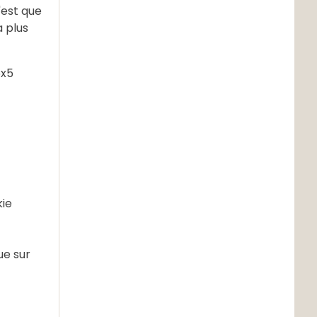
'est que
 plus
5x5
kie
ue sur