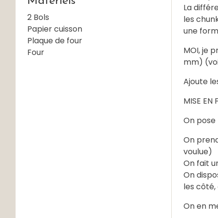
Matériels
La différ
2 Bols
les chun
Papier cuisson
une forme
Plaque de four
MOI, je p
Four
mm) (voi
Ajoute le
MISE EN
On pose l
On prend 
voulue)
On fait 
On dispos
les côté,
On en me