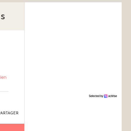
s
ien
PARTAGER