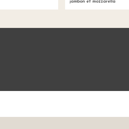
jambon et mozzarella
Mentions légales
CGU
Charte de bonne conduit
sine Étudiant vous offre 10 640 recettes et des milliers d'astu