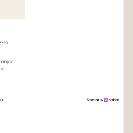
z-le
konjac.
oit
n.