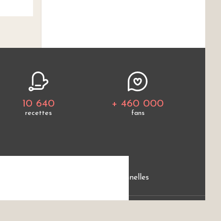
10 640
+ 460 000
recettes
fans
e
Protection des données personnelles
ces.