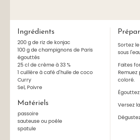
Ingrédients
Prépar
200 g de riz de konjac
Sortez le
100 g de champignons de Paris
sous l'eau
égouttés
25 cl de crème à 33 %
Faites fo
1 cuillère à café d'huile de coco
Remuez pu
Curry
coloré.
Sel, Poivre
Égouttez 
Matériels
Versez la
passoire
Dégustez
sauteuse ou poêle
spatule