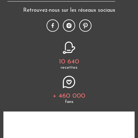
Retrouvez-nous sur les réseaux sociaux
10 640
recettes
+ 460 000
fans
Tous les thèmes
Politique de cookies
Mentions légales
CGU
Charte de bonne conduite