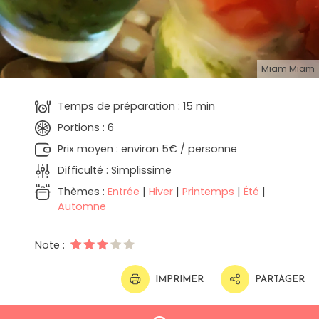
Miam Miam
Temps de préparation : 15 min
Portions : 6
Prix moyen : environ 5€ / personne
Difficulté : Simplissime
Thèmes :
Entrée
|
Hiver
|
Printemps
|
Été
|
Automne
Note :
IMPRIMER
PARTAGER