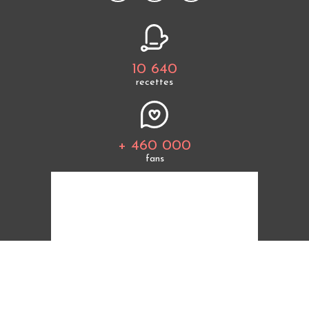
10 640
recettes
+ 460 000
fans
Tous les thèmes
Politique de cookies
Mentions légales
CGU
Charte de bonne conduite
Protection des données personnelles
Cuisine Étudiant vous offre 10 640 recettes et des