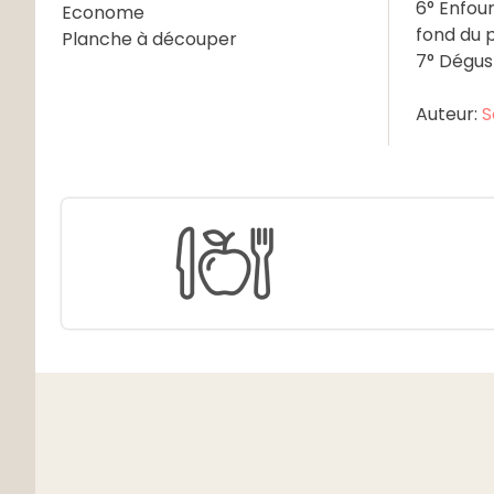
6° Enfou
Econome
fond du p
Planche à découper
7° Dégus
Auteur:
S