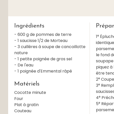
Ingrédients
Prépar
- 600 g de pommes de terre
1° Épluch
- 1 saucisse 1/2 de Morteau
identiqu
- 3 cuillères à soupe de cancoillotte
parsemez
nature
le fond d
- 1 petite poignée de gros sel
soupape 
- De l'eau
piquez à
- 1 poignée d'Emmental râpé
être tend
2° Coupez
Matériels
3° Rempli
saucisses
Cocotte minute
4° Précha
Four
5° Répart
Plat à gratin
parsemez
Couteau