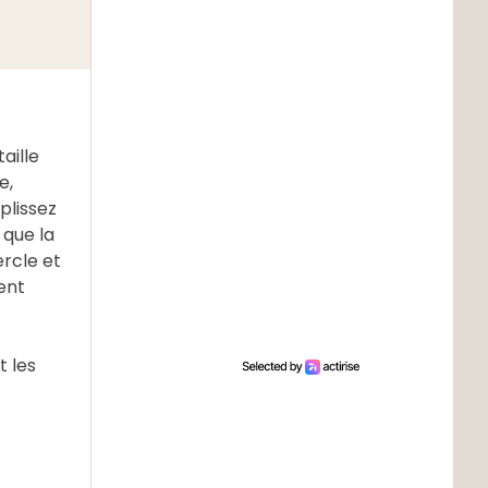
aille
e,
plissez
 que la
rcle et
ent
t les